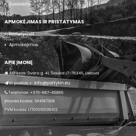
Susisiekite
APMOKĖJIMAS IR PRISTATYMAS
Pristatymas
Apmokėjimas
APIE ĮMONĘ
Adresas: Dvaro g. 41, Šiauliai LT-76345, Lietuva
info@partykin.eu
El. paštas:
Telefonas: +370-687-45855
Įmonės kodas: 304197306
PVM kodas: LT100010036412