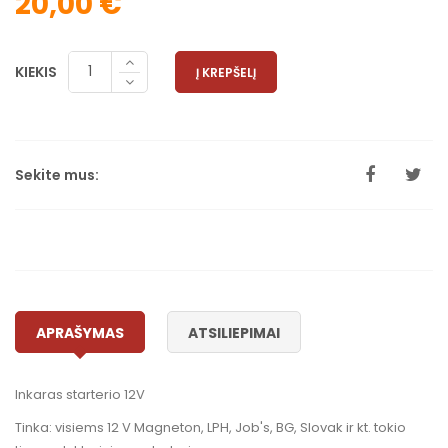
20,00 €
KIEKIS
Į KREPŠELĮ
Sekite mus:
APRAŠYMAS
ATSILIEPIMAI
Inkaras starterio 12V
Tinka: visiems 12 V Magneton, LPH, Job's, BG, Slovak ir kt. tokio