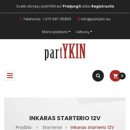
Sveiki atvykę į partYKIN.eu!
Prisijungti
arba
Registruotis
Telefonas: +370 687 45855
info@partykin.eu
Mano paskyra
Lietuvių
0
INKARAS STARTERIO 12V
Pradžia
Starteriai
Inkaras starterio 12V