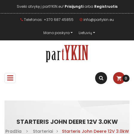
Sveiki atvykę į partYKIN.eu!
Prisijungti
arba
Registruotis
Telefonas: +370 687 45855
info@partykin.eu
Mano paskyra
Lietuvių
0
STARTERIS JOHN DEERE 12V 3.0KW
Pradžia
Starteriai
Starteris John Deere 12V 3.0kW