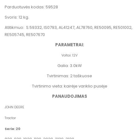
Parduotuvės kodas: 59528
Svoris: 12 kg.
Atitikmuo:
S.59332,
IS0793,
AL41247, AL78760, RE50095, RE501002,
RE505745, RE507670
PARAMETRAI:
Voltai: 12V
Galia: 3.0kW
Tvirtinimas: 2 taškuose
Tvirtinimo vieta: kairėje variklio pusėje
PANAUDOJIMAS
JOHN DEERE
Tractor
Serie: 20