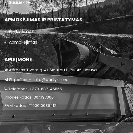
Susisiekite
APMOKĖJIMAS IR PRISTATYMAS
Pristatymas
Apmokėjimas
APIE ĮMONĘ
Adresas: Dvaro g. 41, Šiauliai LT-76345, Lietuva
info@partykin.eu
El. paštas:
Telefonas: +370-687-45855
Įmonės kodas: 304197306
PVM kodas: LT100010036412