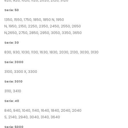
820
,
920
,
1020
,
1120
,
2020
,
2120
,
3120
Serie: 50
1350
,
1550
,
1750
,
1850
,
1850 N
,
1950
N
,
1950
,
2150
,
2250
,
2350
,
2450
,
2550
,
2650
N
,
2650
,
2750
,
2850
,
2950
,
3050
,
3350
,
3650
Serie: 30
830
,
930
,
1030
,
1130
,
1630
,
1830
,
2030
,
2130
,
3030
,
3130
Serie: 3000
3100
,
3300 X
,
3300
Serie: 3010
3110
,
3410
Serie: 40
840
,
940
,
1040
,
1140
,
1640
,
1840
,
2040
,
2040
S
,
2140
,
2940
,
3040
,
3140
,
3640
Serie: 5000