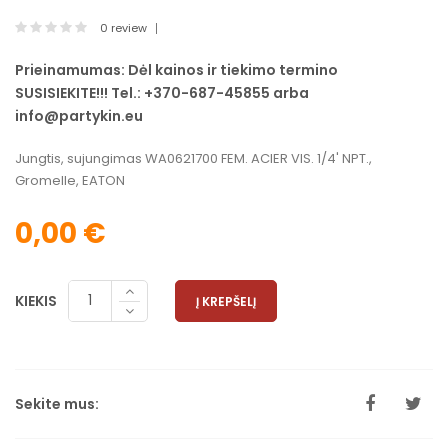
0 review
Prieinamumas:
Dėl kainos ir tiekimo termino
SUSISIEKITE!!! Tel.: +370-687-45855 arba
info@partykin.eu
Jungtis, sujungimas WA0621700 FEM. ACIER VIS. 1/4' NPT.,
Gromelle, EATON
0,00 €
KIEKIS
Į KREPŠELĮ
Sekite mus: