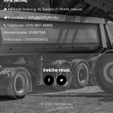
APIE ĮMONĘ
Adresas: Dvaro g. 41, Šiauliai LT-76345, Lietuva
info@partykin.eu
El. paštas:
Telefonas: +370-687-45855
Įmonės kodas: 304197306
PVM kodas: LT100010036412
Sekite mus:
© 2016 Partykin.eu