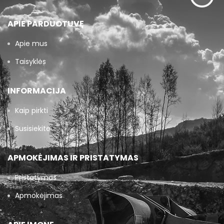
APIE PARDUOTUVĘ
Apie mus
Taisyklės
INFORMACIJA
Kaip pirkti
Susisiekite
APMOKĖJIMAS IR PRISTATYMAS
Pristatymas
Apmokėjimas