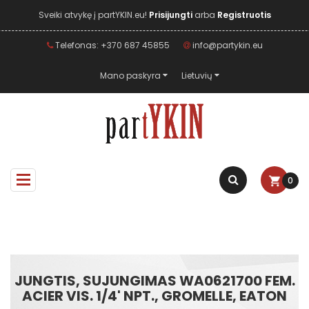
Sveiki atvykę į partYKIN.eu!
Prisijungti
arba
Registruotis
Telefonas: +370 687 45855
info@partykin.eu
Mano paskyra
Lietuvių
0
JUNGTIS, SUJUNGIMAS WA0621700 FEM.
ACIER VIS. 1/4' NPT., GROMELLE, EATON