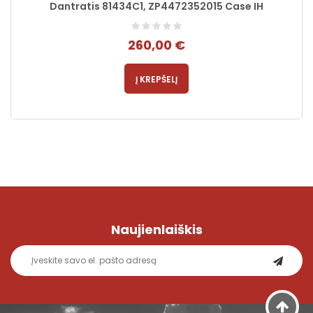
Dantratis 81434C1, ZP4472352015 Case IH
260,00 €
Į KREPŠELĮ
Naujienlaiškis