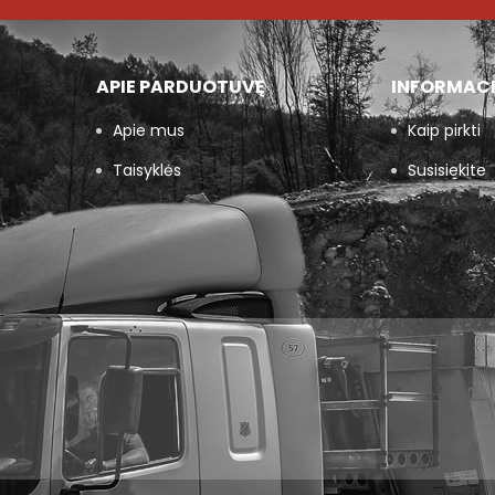
APIE PARDUOTUVĘ
INFORMAC
Apie mus
Kaip pirkti
Taisyklės
Susisiekite