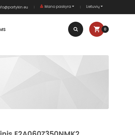
Mano paskyra
Lietuvių
nfo@partykin.eu
AMS
0
linis E2A060Z350NMK2