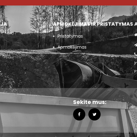
IJA
APMOKĖJIMAS IR PRISTATYMAS
Pristatymas
Apmokėjimas
Į
P
Sekite mus: