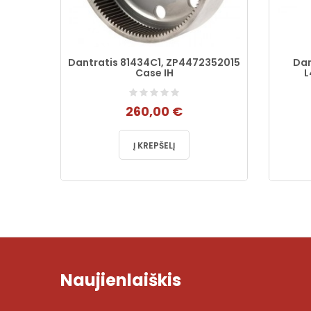
as,
Dantratis 81434C1, ZP4472352015
Dan
Case IH
L
260,00 €
Į KREPŠELĮ
Naujienlaiškis