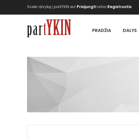
Sveiki atvykę į partYKIN.eu!
Prisijungti
arba
Registruotis
PRADŽIA
DALYS