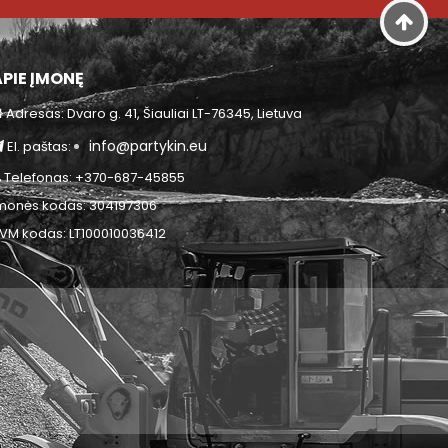
APIE ĮMONĘ
Adresas: Dvaro g. 41, Šiauliai LT-76345, Lietuva
info@partykin.eu
El. paštas:
Telefonas: +370-687-45855
monės kodas: 304197306
VM kodas: LT100010036412