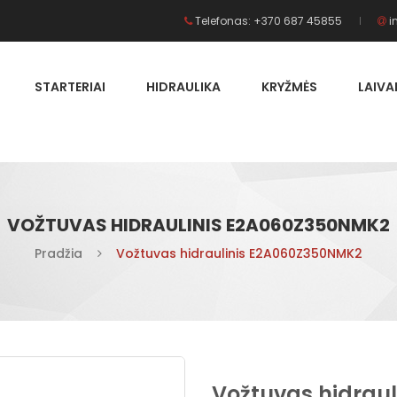
Telefonas: +370 687 45855
i
STARTERIAI
HIDRAULIKA
KRYŽMĖS
LAIV
VOŽTUVAS HIDRAULINIS E2A060Z350NMK2
Pradžia
Vožtuvas hidraulinis E2A060Z350NMK2
Vožtuvas hidrau