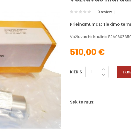
0 review
Prieinamumas:
Tiekimo term
Vožtuvas hidraulinis E2A060Z3
510,00 €
KIEKIS
Į KR
Sekite mus: