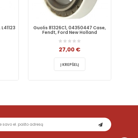
 L41123
Guolis 81326C1, 04350447 Case,
Dant
Fendt, Ford New Holland
27,00 €
Į KREPŠELĮ