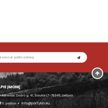
APIE ĮMONĘ
Adresas: Dvaro g. 41, Šiauliai LT-76345, Lietuva
info@partykin.eu
El. paštas: