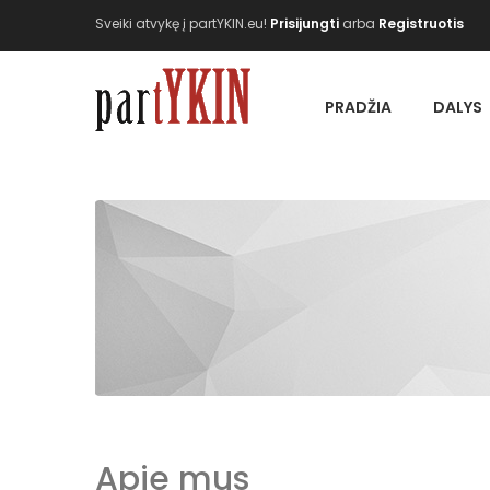
Sveiki atvykę į partYKIN.eu!
Prisijungti
arba
Registruotis
PRADŽIA
DALYS
Apie mus