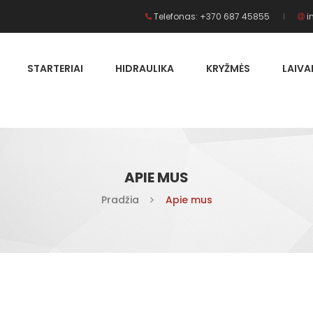
Telefonas: +370 687 45855
i
STARTERIAI
HIDRAULIKA
KRYŽMĖS
LAIV
APIE MUS
Pradžia
Apie mus