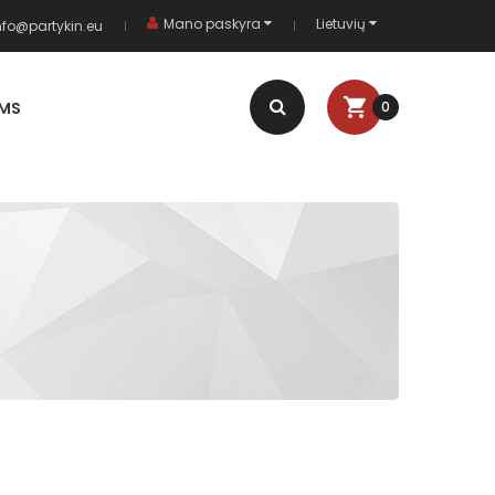
Mano paskyra
Lietuvių
nfo@partykin.eu
AMS
0