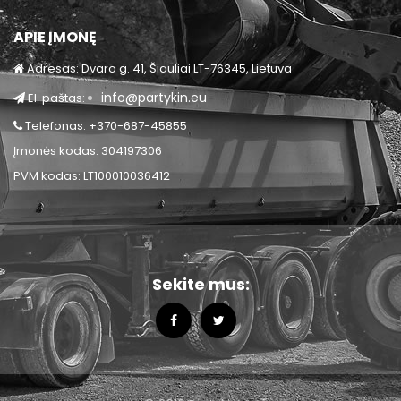
APIE ĮMONĘ
Adresas: Dvaro g. 41, Šiauliai LT-76345, Lietuva
info@partykin.eu
El. paštas:
Telefonas: +370-687-45855
Įmonės kodas: 304197306
PVM kodas: LT100010036412
Sekite mus: