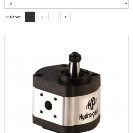
Puslapis:
1
2
3