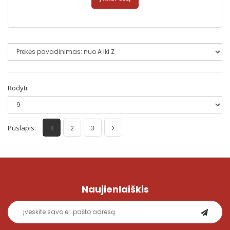
Rodyti:
Puslapis:
1
2
3
Naujienlaiškis