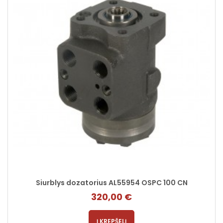
Siurblys dozatorius AL55954 OSPC 100 CN
320,00 €
Į KREPŠELĮ