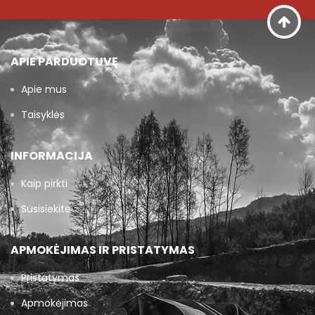
APIE PARDUOTUVĘ
Apie mus
Taisyklės
INFORMACIJA
Kaip pirkti
Susisiekite
APMOKĖJIMAS IR PRISTATYMAS
Pristatymas
Apmokėjimas