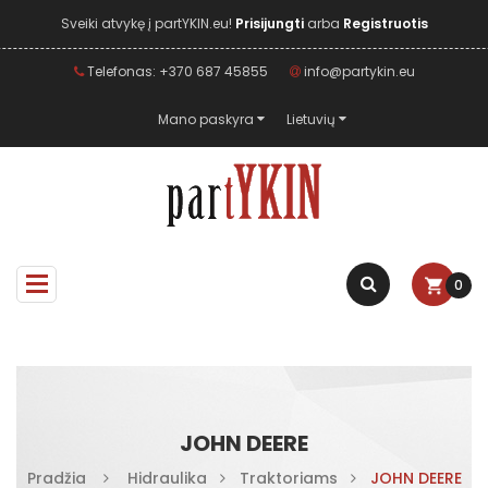
Sveiki atvykę į partYKIN.eu!
Prisijungti
arba
Registruotis
Telefonas: +370 687 45855
info@partykin.eu
Mano paskyra
Lietuvių
0
JOHN DEERE
Pradžia
Hidraulika
Traktoriams
JOHN DEERE