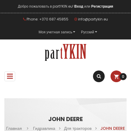
Добро пожаловать в partYKIN.eu!
Вход
или
Регистрация
Phone: +370 687 45855
info@partykin.eu
Моя учетная запись
Русский
0
JOHN DEERE
Главная
Гидравлика
Для тракторов
JOHN DEERE