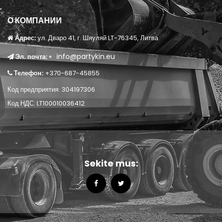
О КОМПАНИИ
Адрес:
ул. Дваро 41, г. Шяуляй LT-76345, Литва
info@partykin.eu
Эл. почта:
Телефон:
+370-687-45855
Код предприятия: 304197306
Код НДС: LT100010036412
Sekite mus: