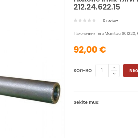
212.24.622.15
0 review
Наконечник тяги Manitou 601220, 
92,00 €
КОЛ-ВО
В К
Sekite mus: