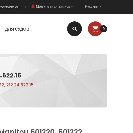
Моя учетная запись
Русский
partykin.eu
ДЛЯ СУДОВ
0
.622.15
2, 212.24.622.15
Manitou 601220, 601222,