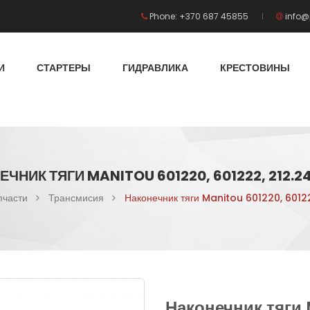
Phone: +370 687 45855
info@
И
СТАРТЕРЫ
ГИДРАВЛИКА
КРЕСТОВИНЫ
ЧНИК ТЯГИ MANITOU 601220, 601222, 212.24
пчасти
Трансмисия
Наконечник тяги Manitou 601220, 60122
Наконечник тяги 