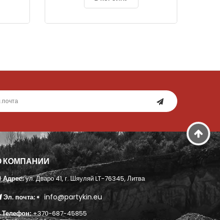
О КОМПАНИИ
Адрес:
ул. Дваро 41, г. Шяуляй LT-76345, Литва
info@partykin.eu
Эл. почта:
Телефон:
+370-687-45855