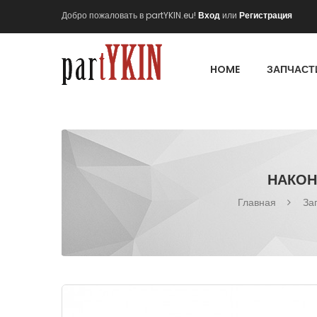
Добро пожаловать в partYKIN.eu!
Вход
или
Регистрация
HOME
ЗАПЧАСТ
НАКОНЕ
Главная
За