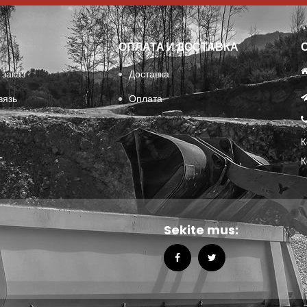
ОПЛАТА И ДОСТАВКА
 заказ
Доставка
вязь
Оплата
К
К
Sekite mus: