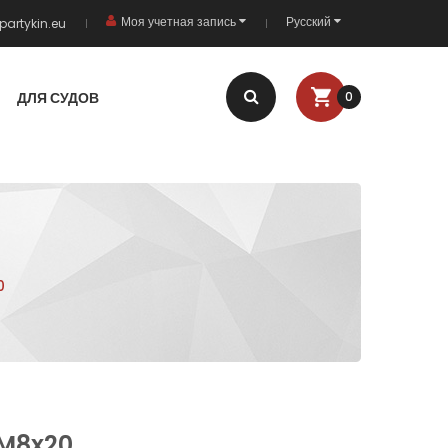
Моя учетная запись
Русский
partykin.eu
ДЛЯ СУДОВ
0
0
 M8x20