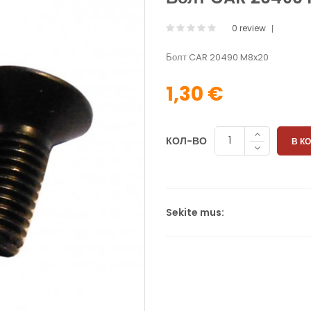
0 review
Болт CAR 20490 M8x20
1,30 €
КОЛ-ВО
В К
Sekite mus: