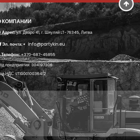
О КОМПАНИИ
Адрес:
ул. Дваро 41, г. Шяуляй LT-76345, Литва
info@partykin.eu
Эл. почта:
Телефон:
+370-687-45855
од предприятия: 304197306
од НДС: LT100010036412