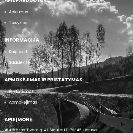
APIE PARDUOTUVĘ
Apie mus
Taisyklės
INFORMACIJA
Kaip pirkti
Susisiekite
APMOKĖJIMAS IR PRISTATYMAS
Pristatymas
Apmokėjimas
APIE ĮMONĘ
Adresas: Dvaro g. 41, Šiauliai LT-76345, Lietuva