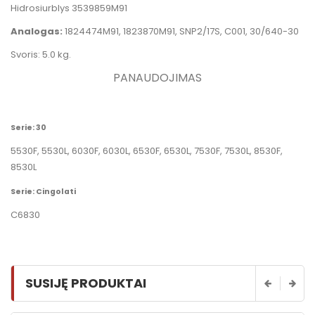
Hidrosiurblys 3539859M91
Analogas:
1824474M91, 1823870M91, SNP2/17S, C001, 30/640-30
Svoris: 5.0 kg.
PANAUDOJIMAS
Serie: 30
5530F, 5530L, 6030F, 6030L, 6530F, 6530L, 7530F, 7530L, 8530F,
8530L
Serie: Cingolati
C6830
SUSIJĘ PRODUKTAI