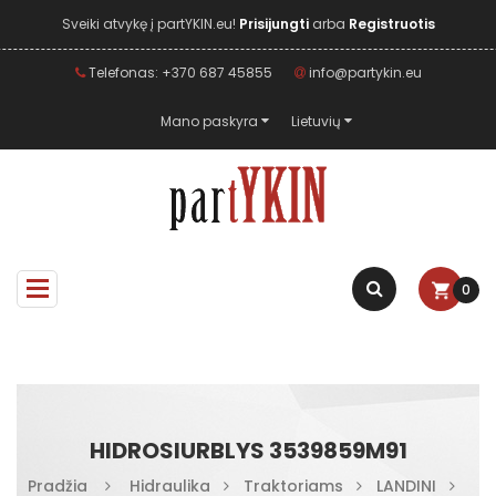
Sveiki atvykę į partYKIN.eu!
Prisijungti
arba
Registruotis
Telefonas: +370 687 45855
info@partykin.eu
Mano paskyra
Lietuvių
0
HIDROSIURBLYS 3539859M91
Pradžia
Hidraulika
Traktoriams
LANDINI