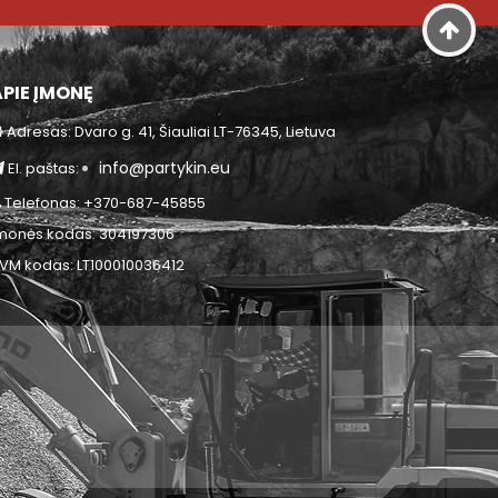
APIE ĮMONĘ
Adresas: Dvaro g. 41, Šiauliai LT-76345, Lietuva
info@partykin.eu
El. paštas:
Telefonas: +370-687-45855
monės kodas: 304197306
VM kodas: LT100010036412