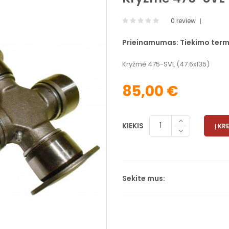
0 review
Prieinamumas:
Tiekimo term
Kryžmė 475-SVL (47.6x135)
85,00 €
KIEKIS
Į KR
Sekite mus: