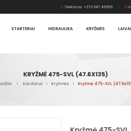
Telefonas: +370 687 45855
i
STARTERIAI
HIDRAULIKA
KRYŽMĖS
LAIV
KRYŽMĖ 475-SVL (47.6X135)
radžia
Kardanai
Kryžmės
Kryžmė 475-SVL (47.6x13
Kryžmė 475-SVL 