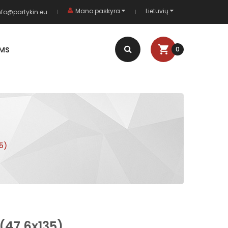
Mano paskyra
Lietuvių
nfo@partykin.eu
AMS
0
5)
(47.6x135)