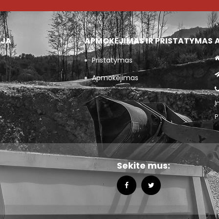
IJA
APMOKĖJIMAS IR PRISTATYMAS
Pristatymas
Apmokėjimas
Į
P
Sekite mus: