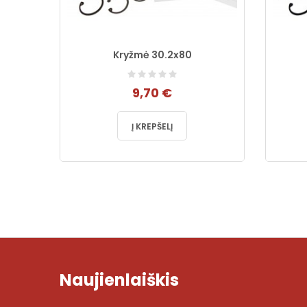
46M91,
Kryžmė 30.2x80
9,70 €
Į KREPŠELĮ
Naujienlaiškis