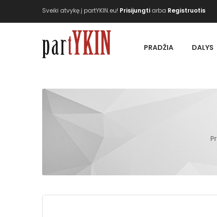
Sveiki atvykę į partYKIN.eu!
Prisijungti
arba
Registruotis
PRADŽIA
DALYS
P