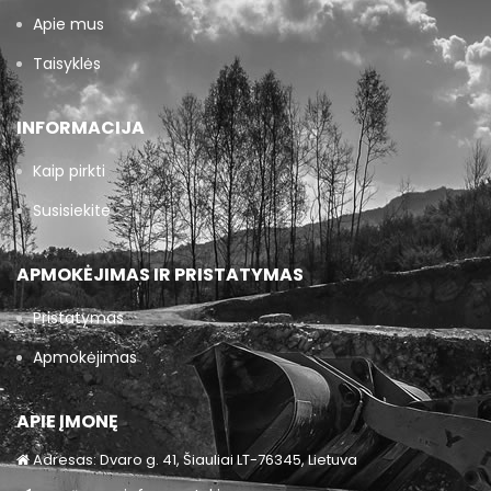
Apie mus
Taisyklės
INFORMACIJA
Kaip pirkti
Susisiekite
APMOKĖJIMAS IR PRISTATYMAS
Pristatymas
Apmokėjimas
APIE ĮMONĘ
Adresas: Dvaro g. 41, Šiauliai LT-76345, Lietuva