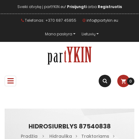
Sveiki atvykę į partYKIN.eu!
Prisijungti
arba
Registruotis
Telefonas: +370 687 45855
info@partykin.eu
Mano paskyra
Lietuvių
0
HIDROSIURBLYS 87540838
Pradžia
Hidraulika
Traktoriams