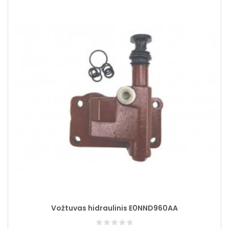
Vožtuvas hidraulinis E0NND960AA