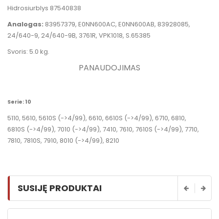
Hidrosiurblys 87540838
Analogas:
83957379, E0NN600AC, E0NN600AB, 83928085,
24/640-9, 24/640-9B, 3761R,
VPK1018, S.65385
Svoris: 5.0 kg.
PANAUDOJIMAS
Serie: 10
5110, 5610, 5610S
(->4/99)
, 6610, 6610S
(->4/99)
, 6710, 6810,
6810S
(->4/99)
, 7010
(->4/99)
, 7410, 7610, 7610S
(->4/99)
, 7710,
7810, 7810S, 7910, 8010
(->4/99)
, 8210
SUSIJĘ PRODUKTAI