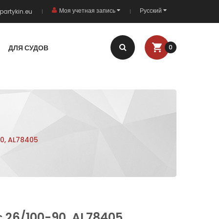
Моя учетная запись
Русский
partykin.eu
ДЛЯ СУДОВ
0
90, AL78405
 26/100-90, AL78405