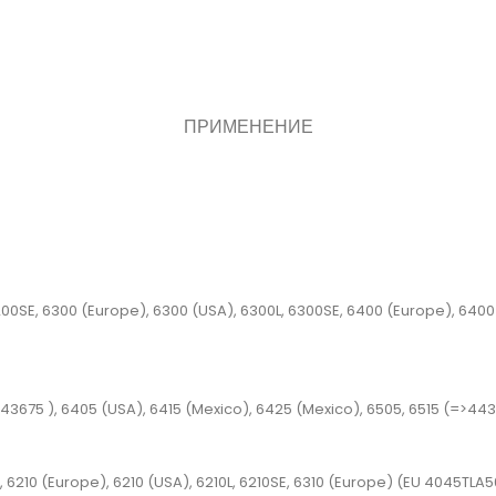
ПРИМЕНЕНИЕ
6200SE, 6300 (Europe), 6300 (USA), 6300L, 6300SE, 6400 (Europe), 640
43675 )
, 6405 (USA), 6415 (Mexico), 6425 (Mexico), 6505, 6515
(=>4436
SE, 6210 (Europe), 6210 (USA), 6210L, 6210SE, 6310 (Europe)
(EU 4045TLA5