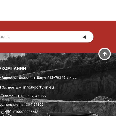
О КОМПАНИИ
Адрес:
ул. Дваро 41, г. Шяуляй LT-76345, Литва
info@partykin.eu
Эл. почта:
Телефон:
+370-687-45855
од предприятия: 304197306
од НДС: LT100010036412