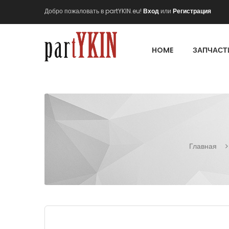
Добро пожаловать в partYKIN.eu!
Вход
или
Регистрация
HOME
ЗАПЧАСТ
Главная