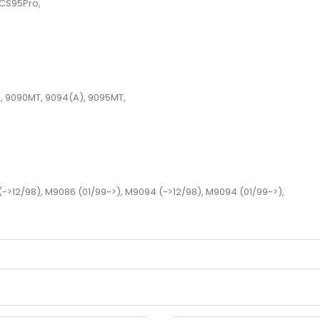
 CS95Pro,
, 9090MT, 9094(A), 9095MT,
->12/98), M9086 (01/99->), M9094 (->12/98), M9094 (01/99->),