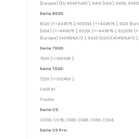
(Europe)
(EU 4045TLA51 )
, 6410 (USA), 6410L, 6410S
Serie 6020:
6020
(=>443675 )
, 6020SE
(=>443675 )
, 6120 (Eu
(USA)
(=>443675 )
, 6220L
(=>443675 )
, 6220SE
(=
(Europe)
(4045HLA72 )
, 6420 (USA)
(4045HLA72 )
Serie 7000:
7500
(=>001336 )
,
Serie 7020:
7220
(=>012450 )
,
CASE IH
Tractor
Serie CS:
CS100, CS78, CS80, CS86, CS90, CS94,
Serie CS Pro: