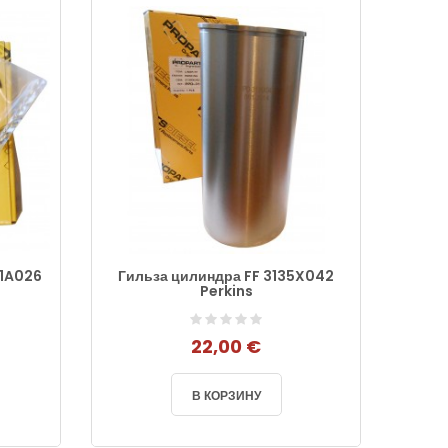
81A026
Гильза цилиндра FF 3135X042
Порш
Perkins
22,00 €
В КОРЗИНУ