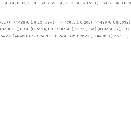
, 6410SE, 6510, 6510L, 6510S, 6510SE, 6610
(6068TLA50 )
, 6610SE, 6810
(606
rope)
(=>443675 )
, 6120 (USA)
(=>443675 )
, 6120L
(=>443675 )
, 6120SE
(
>443675 )
, 6320 (Europe)
(4045HLA70 )
, 6320 (USA)
(=>443675 )
, 632
, 6420L
(4045HLA72 )
, 6420SE
(=>443675 )
, 6520
(=>443618 )
, 6520L
(=