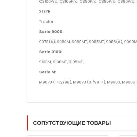
CS100Pro, CS105Pro, CS80Pro, CS85Pro, CS90Pro,
STEYR
Tractor
Serie 9000:
9078(A), 9080M, 9080MT, 9085MT, 9086(A), 9090M
Serie 9100:
9100M, 9100MT, 9105MT,
Serie M:
M9078 (->12/98), M9078 (01/99->), M9083, M9086 (
СОПУТСТВУЮЩИЕ ТОВАРЫ