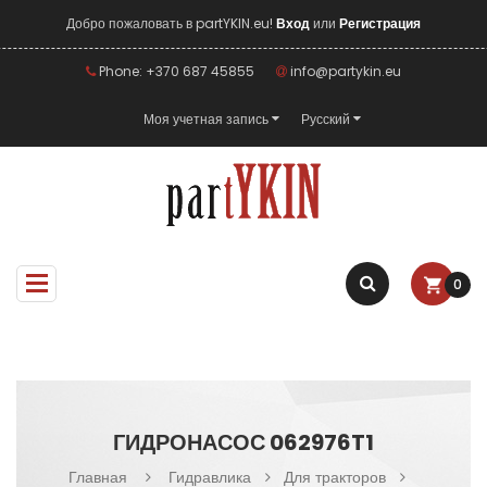
Добро пожаловать в partYKIN.eu!
Вход
или
Регистрация
Phone: +370 687 45855
info@partykin.eu
Моя учетная запись
Русский
0
ГИДРОНАСОС 062976T1
Главная
Гидравлика
Для тракторов