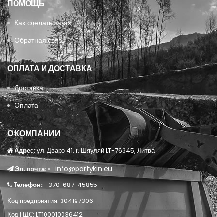
ПОМОЩЬ
Как сделать заказ
Обратная связь
ОПЛАТА И ДОСТАВКА
Доставка
Оплата
О КОМПАНИИ
Адрес:
ул. Дваро 41, г. Шяуляй LT-76345, Литва
info@partykin.eu
Эл. почта:
Телефон:
+370-687-45855
Код предприятия: 304197306
Код НДС: LT100010036412